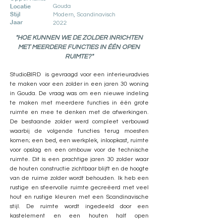
Locatie
Gouda
Stijl
Modern, Scandinavisch
Jaar
2022
"HOE KUNNEN WE DE ZOLDER INRICHTEN
MET MEERDERE FUNCTIES IN ÉÉN OPEN
RUIMTE?"
StudioBIRD is gevraagd voor een interieuradvies
te maken voor een zolder in een jaren 30 woning
in Gouda. De vraag was om een nieuwe indeling
te maken met meerdere functies in één grote
ruimte en mee te denken met de afwerkingen.
De bestaande zolder werd compleet verbouwd
waarbij de volgende functies terug moesten
komen; een bed, een werkplek, inloopkast, ruimte
voor opslag en een ombouw voor de technische
ruimte. Dit is een prachtige jaren 30 zolder waar
de houten constructie zichtbaar blijft en de hoogte
van de ruime zolder wordt behouden. Ik heb een
rustige en sfeervolle ruimte gecreëerd met veel
hout en rustige kleuren met een Scandinavische
stijl. De ruimte wordt ingedeeld door een
kastelement en een houten half open