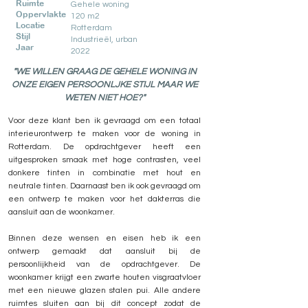
Ruimte
Gehele woning
Oppervlakte
120 m2
Locatie
Rotterdam
Stijl
Industrieël, urban
Jaar
2022
"WE WILLEN GRAAG DE GEHELE WONING IN
ONZE EIGEN PERSOONLJKE STIJL MAAR WE
WETEN NIET HOE?"
Voor deze klant ben ik gevraagd om een totaal
interieurontwerp te maken voor de woning in
Rotterdam. De opdrachtgever heeft een
uitgesproken smaak met hoge contrasten, veel
donkere tinten in combinatie met hout en
neutrale tinten. Daarnaast ben ik ook gevraagd om
een ontwerp te maken voor het dakterras die
aansluit aan de woonkamer.
Binnen deze wensen en eisen heb ik een
ontwerp gemaakt dat aansluit bij de
persoonlijkheid van de opdrachtgever. De
woonkamer krijgt een zwarte houten visgraatvloer
met een nieuwe glazen stalen pui. Alle andere
ruimtes sluiten aan bij dit concept zodat de